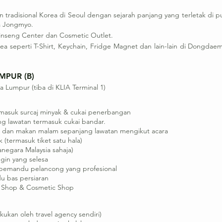
tradisional Korea di Seoul dengan sejarah panjang yang terletak di p
a Jongmyo.
inseng Center dan Cosmetic Outlet.
ea seperti T-Shirt, Keychain, Fridge Magnet dan lain-lain di Dong
MPUR (B)
 Lumpur (tiba di KLIA Terminal 1)
masuk surcaj minyak & cukai penerbangan
ng lawatan termasuk cukai bandar.
ri dan makan malam sepanjang lawatan mengikut acara
(termasuk tiket satu hala)
egara Malaysia sahaja)
gin yang selesa
pemandu pelancong yang profesional
 bas persiaran
e Shop & Cosmetic Shop
ukan oleh travel agency sendiri)