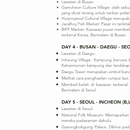
Lawatan di Busan:
Gamcheon Culture Village: ialah se
yang dicat terang untuk tarikan pel
Huiynnyeoul Cultural Village merupak
Jacalhcy Fish Market: Pasar ini terl
BIFF Market: Kawasan pusat membeli
terkenal Korea. Bermalam di Busan.
DAY 4 - BUSAN - DAEGU - SEO
Lawatan di Daegu:
Inheung Village: Kampung berusia k
Keharmonian kampung dan landskap se
Daegu Tower merupakan simbol banda
Melihat cara penghasilan rumpai lau
Membeli-belah di kawasan terkenal
Bermalam di Seoul
DAY 5 - SEOUL - INCHEON (B,L
Lawatan di Seoul:
National Folk Museum: Memaparkan p
mereka padazaman dahulu.
Gyeongbokgung Palace: Dibina pada 