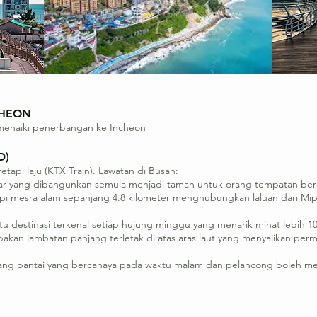
CHEON
 menaiki penerbangan ke Incheon
D)
api laju (KTX Train). Lawatan di Busan:
kar yang dibangunkan semula menjadi taman untuk orang tempatan ber
a api mesra alam sepanjang 4.8 kilometer menghubungkan laluan dari 
 destinasi terkenal setiap hujung minggu yang menarik minat lebih 10
akan jambatan panjang terletak di atas aras laut yang menyajikan pe
rang pantai yang bercahaya pada waktu malam dan pelancong boleh meli