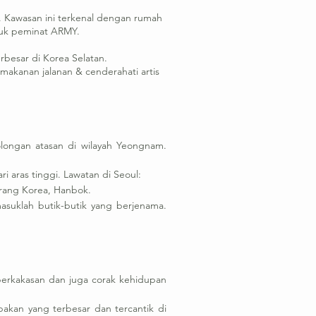
 Kawasan ini terkenal dengan rumah
tuk peminat ARMY.
rbesar di Korea Selatan.
akanan jalanan & cenderahati artis
olongan atasan di wilayah Yeongnam.
aras tinggi. Lawatan di Seoul:
orang Korea, Hanbok.
suklah butik-butik yang berjenama.
perkakasan dan juga corak kehidupan
akan yang terbesar dan tercantik di