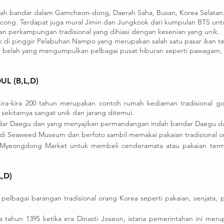
buah bandar dalam Gamcheon-dong, Daerah Saha, Busan, Korea Selatan.
ancong. Terdapat juga mural Jimin dan Jungkook dari kumpulan BTS un
an perkampungan tradisional yang dihiasi dengan kesenian yang unik.
etak di pinggir Pelabuhan Nampo yang merupakan salah satu pasar ikan te
 belah yang mengumpulkan pelbagai pusat hiburan seperti pawagam, m
UL (B,L,D)
ira-kira 200 tahun merupakan contoh rumah kediaman tradisional g
kitarnya sangat unik dan jarang ditemui.
r Daegu dan yang menyajikan permandangan indah bandar Daegu dari 
t di Seaweed Museum dan berfoto sambil memakai pakaian tradisional 
 Myeongdong Market untuk membeli cenderamata atau pakaian terma
,D)
elbagai barangan tradisional orang Korea seperti pakaian, senjata, 
tahun 1395 ketika era Dinasti Joseon, istana pemerintahan ini merup