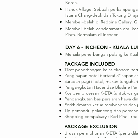
Korea.
Hanok Village: Sebuah perkampungan 
Istana Chang-deok dan Tokong Diraj
Membeli-belah di Redpine Gallery, G
Membeli-belah cenderamata dari kor
Plaza. Bermalam di Incheon
DAY 6 - INCHEON - KUALA LU
Menaiki penerbangan pulang ke Kuala
PACKAGE INCLUDED
Tiket penerbangan kelas ekonomi ter
Penginapan hotel bertaraf 3* sepanja
Sarapan pagi i hotel, makan tengaha
Pengangkutan Hauendae Blusline Park 
Kos pemprosesan K-ETA (untuk wargan
Pengangkutan bas persiaran hawa din
Perkhidmatan ketua rombongan dan 
Tip pemandu pelancong dan pemandu
Shopping compulsary : Red Pine Tre
PACKAGE EXCLUSION
Urusan permohonan K-ETA (perlu dilak