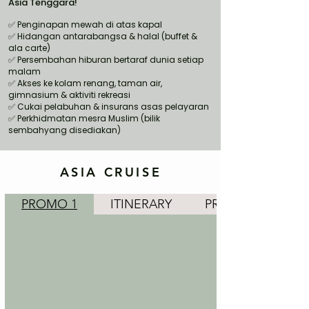
Asia Tenggara!
Penginapan mewah di atas kapal
✅
✅ Hidangan antarabangsa & halal (buffet &
ala carte)
✅ Persembahan hiburan bertaraf dunia setiap
malam
✅ Akses ke kolam renang, taman air,
gimnasium & aktiviti rekreasi
✅ Cukai pelabuhan & insurans asas pelayaran
✅ Perkhidmatan mesra Muslim (bilik
sembahyang disediakan)
ASIA CRUISE
PROMO 1
ITINERARY
PRICES