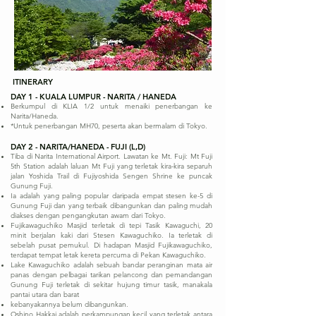
ITINERARY
DAY 1 - KUALA LUMPUR - NARITA / HANEDA
Berkumpul di KLIA 1/2 untuk menaiki penerbangan ke
Narita/Haneda.
*Untuk penerbangan MH70, peserta akan bermalam di Tokyo.
DAY 2 - NARITA/HANEDA - FUJI (L,D)
Tiba di Narita International Airport. Lawatan ke Mt. Fuji: Mt Fuji
5th Station adalah laluan Mt Fuji yang terletak kira-kira separuh
jalan Yoshida Trail di Fujiyoshida Sengen Shrine ke puncak
Gunung Fuji.
Ia adalah yang paling popular daripada empat stesen ke-5 di
Gunung Fuji dan yang terbaik dibangunkan dan paling mudah
diakses dengan pengangkutan awam dari Tokyo.
Fujikawaguchiko Masjid terletak di tepi Tasik Kawaguchi, 20
minit berjalan kaki dari Stesen Kawaguchiko. Ia terletak di
sebelah pusat pemukul. Di hadapan Masjid Fujikawaguchiko,
terdapat tempat letak kereta percuma di Pekan Kawaguchiko.
Lake Kawaguchiko adalah sebuah bandar peranginan mata air
panas dengan pelbagai tarikan pelancong dan pemandangan
Gunung Fuji terletak di sekitar hujung timur tasik, manakala
pantai utara dan barat
kebanyakannya belum dibangunkan.
Oshino Hakkai adalah perkampungan kecil yang terletak antara