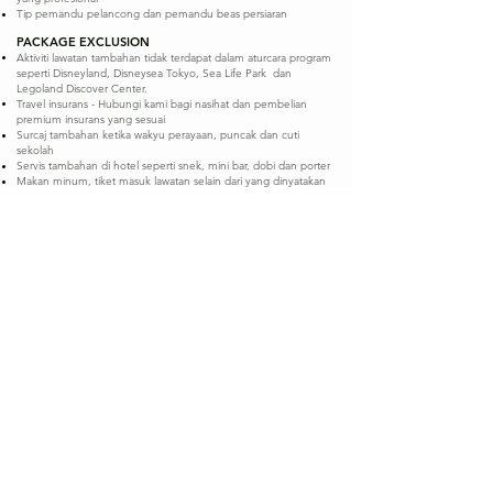
Tip pemandu pelancong dan pemandu beas persiaran
PACKAGE EXCLUSION
Aktiviti lawatan tambahan tidak terdapat dalam aturcara program
seperti Disneyland, Disneysea Tokyo, Sea Life Park dan
Legoland Discover Center.
Travel insurans - Hubungi kami bagi nasihat dan pembelian
premium insurans yang sesuai
Surcaj tambahan ketika wakyu perayaan, puncak dan cuti
sekolah​
Servis tambahan di hotel seperti snek, mini bar, dobi dan porter
Makan minum, tiket masuk lawatan selain dari yang dinyatakan
Bayaran tambahan lebihan had bagasi penerbangan
Perkara lain selain dari yang dinyatakan aturcara dan pakej
termasuk
DEPARTURE DATES :
12/1/2026, 15/1/2026, 21/1/2026
1/2/2026, 4/2/2026,
18/4/2026,
30/5/2026,
13/6/2026, 25/6/2026,
KAMI BERSEDIA MEMBANTU ANDA
Percutian anda bermula dengan pilihan yang tepat.
Hubungi kami hari ini dan biarkan kami bantu anda
merancang perjalanan yang penuh makna dan memori
indah
Cik Salina