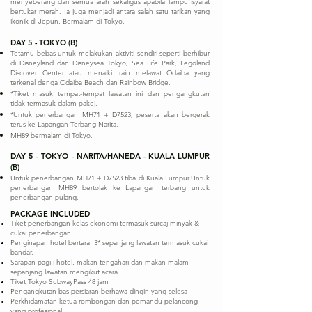
menyeberang dari semua arah sekaligus apabila lampu isyarat
bertukar merah. Ia juga menjadi antara salah satu tarikan yang
ikonik di Jepun, Bermalam di Tokyo.
DAY 5 - TOKYO (B)
Tetamu bebas untuk melakukan aktiviti sendiri seperti berhibur
di Disneyland dan Disneysea Tokyo, Sea Life Park, Legoland
Discover Center atau menaiki train melawat Odaiba yang
terkenal denga Odaiba Beach dan Rainbow Bridge.
*Tiket masuk tempat-tempat lawatan ini dan pengangkutan
tidak termasuk dalam pakej.
*Untuk penerbangan MH71 + D7523, peserta akan bergerak
terus ke Lapangan Terbang Narita.
MH89 bermalam di Tokyo.
DAY 5 - TOKYO - NARITA/HANEDA - KUALA LUMPUR
(B)
Untuk penerbangan MH71 + D7523 tiba di Kuala Lumpur.Untuk
penerbangan MH89 bertolak ke Lapangan terbang untuk
penerbangan pulang.
PACKAGE INCLUDED
Tiket penerbangan kelas ekonomi termasuk surcaj minyak &
cukai penerbangan
Penginapan hotel bertaraf 3* sepanjang lawatan termasuk cukai
bandar.
Sarapan pagi i hotel, makan tengahari dan makan malam
sepanjang lawatan mengikut acara
Tiket Tokyo SubwayPass 48 jam
Pengangkutan bas persiaran berhawa dingin yang selesa
Perkhidamatan ketua rombongan dan pemandu pelancong
yang profesional