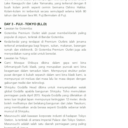
Lake Kawaguchi dan Lake Yamanaka, yang terkenal dengan 8
buah kolam jernih seperti cermin bernama Oshino Hakkai.
Kolam-kolam ini terbentuk secara semulajadi selama lebih 80
tahun dari letusan lava Mt. Fuji.Bermalam di Fuji.
DAY 3 - FUJI - TOKYO (B,L,D)
Lawatan ke Gotemba:
Gotemba Premium Outlet ialah pusat membeli-belah paling
popular di Jepun, terletak di Bandar Gotemba.
Kedai-kedai yang terdapat di Premium Outlets ialah jenama
terkenal antarabangsa bagi fesyen, sukan, makanan, barangan
rumah dan elektronik. Di Gotemba Premium Outlet juga ada
menyediakan ruang solat untuk bersolat.
Lawatan ke Tokyo:
Cami Mosque Shibuya dibina dalam gaya seni bina
Uthmaniyyah-Turki klasik, yang merupakan puncak seni bina
keagamaan dalam tamadun Islam. Mempunyai struktur pelan
pusat dengan 6 kubah separuh dalam seni bina klasik kami, ia
mempunyai ciri meluas dari masa lalu ke masa depan dengan
gabungan tradisi dan teknologi.
Shinjuku Godzilla Head dibina untuk menyampaikan watak
global Godzilla apabila bangunan Shinjuku Toho memulakan
perniagaan pada April 2015. Kepala Godzilla yang diletakkan di
teres luar tingkat lapan mempunyai ketinggian 12 meter. Anda
boleh melihatnya dari belakang bangunan dari Jalan Yasukuni,
yang membuatkan anda berasa seperti Godzilla sebenar telah
muncul di Shinjuku.
Marunouchi ialah kawasan korporate industri di hadapan Tokyo
Station. Ia terletak di antara Imperial Palace dan Tokyo Station.
Marunouchi adalah salah satu daerah perniagaan yang paling
berprestij di Jepun.