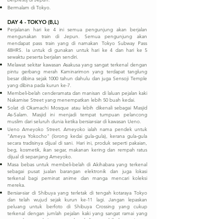
Bermalam di Tokyo.
DAY 4 - TOKYO (B,L)
Perjalanan hari ke 4 ini semua pengunjung akan berjalan
mengunakan train di Jepun. Semua pengunjung akan
mendapat pass train yang di namakan Tokyo Subway Pass
48HRS. Ia untuk di gunakan untuk hari ke 4 dan hari ke 5
sewaktu peserta berjalan sendiri.
Melawat sekitar kawasan Asakusa yang sangat terkenal dengan
pintu gerbang merah Kaminarimon yang terdapat tanglung
besar dibina sejak 1000 tahun dahulu dan juga Sensoji Temple
yang dibina pada kurun ke-7.
Membeli-belah cenderamata dan manisan di laluan pejalan kaki
Nakamise Street yang menempatkan lebih 50 buah kedai.
Solat di Okamachi Mosque atau lebih dikenali sebagai Masjid
As-Salam. Masjid ini menjadi tempat tumpuan pelancong
muslim dari seluruh dunia ketika bersiar-siar di kawasan Ueno.
Ueno Ameyoko Street. Ameyoko ialah nama pendek untuk
"Ameya Yokocho" (lorong kedai gula-gula), kerana gula-gula
secara tradisinya dijual di sani. Hari ini, produk seperti pakaian,
beg, kosmetik, ikan segar, makanan kering dan rempah ratus
dijual di sepanjang Ameyoko.
Masa bebas untuk membeli-belah di Akihabara yang terkenal
sebagai pusat jualan barangan elektronik dan juga lokasi
terkenal bagi peminat anime dan manga mencari koleksi
mereka.
Bersiar-siar di Shibuya yang terletak di tengah kotaraya Tokyo
dan telah wujud sejak kurun ke-11 lagi. Jangan lepaskan
peluang untuk berfoto di Shibuya Crossing yang cukup
terkenal dengan jumlah pejalan kaki yang sangat ramai yang