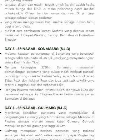
yang jarang ditemui
terdapat di sini dan musim terbaik untuk ke sini adalah ketika
musim bunga dan luruh di mana pelancong dapat melihat
pokok-pokok Chinar bertukar warna daunnya. Di sini juga
terdapat sebuah dewan kediaman
yang dibina menggunakan batu marble sebagai rumah tamu
bagi tetamu diraja.
Melihat cara pembuatan karpet Kashmir yang ditenun secara
tradisional di Carpet Weaving Factory. Bermalam di Houseboat
Srinagar
DAY 3 - SRINAGAR - SONAMARG (B,L,D)
Melawat kawasan pergunungan di Sonamarg yang bersejarah
sebagai salah satu pintu laluan Silk Road yang menyambungkan
antara Kashmir dan Tibet.
Dengan ketinggian 2730m, Sonamarg menawarkan
pemandangan panorama yang cukup indah meliputi puncak-
puncak gunung di sekitar Kashmir Valley seperti Machoi Glacier,
Sirbal Peak dan Kolahoi Peak dan juga tasik-tasik sekelilingnya
seperti Gangabal Lake dan Vishansar Lake.
Dengan bayaran tambahan, tetamu boleh menyewa kuda dan
bersiar-siar sehingga ke Thajiwas Glacier ketika musim panas.
Bermalam di Srinagar.
DAY 4 - SRINAGAR - GULMARG (B,L,D)
Menikmati keindahan panorama yang menakjubkan di
pergunungan Gulmarg yang turut dikenali sebagai Meadow of
Flowers dengan menaiki kereta kabel Gulmarg Gondola
menuju ke puncak gunung setinggi 3950m.
Gulmarg merupakan destinasi percutian yang terkenal
semenjak dari abad ke-16 ketika zaman Empayar Mughal lagi
dengan tarikan pemandangan panorama indah pergunungan