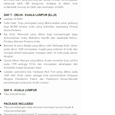
sebanyak lebih 500 bangunan terdapat di dalam kota
ini.Bertolak menuju ke Delhi dan bermalam di Delhi
DAY 7 - DELHI - KUALA LUMPUR (B,L,D)
Lawatan di Delhi:
India Gate: Tugu peringatan yang dibina seakan pintu gerbang
bagi 84,000 tentera India yang terkorban sepanjang Perang
Dunia Pertama.
Raj Ghat: Memorial yang dibina bagi memperingati bapa
kemerdekaan India, Mahatma Gandhi dan Jawaharlal Nehru,
Perdana Menteri Pertama India.
Bersolat di Jama Masjid yang dibina oleh Maharaja Shah Jahan
pada tahun 1650 merupakan masjid yang terbesar di India dan
menjadi simbol kekuasaan empayar Islam di India pada zaman
Mughal.
Qutub Minar: Menara yang dibina di atas runtuhan kota Lal Kot
pada 1199 setinggi 72.5m dan merupakan sebahagian dari
kompleks masjid Quwwatul Islam.
Lawatan panorama bas melepasi Red Fort yang dibina pada
1639 oleh Shah Jahan sebagai kota pemerintahan Empayar
Mughal, President’s Palace dan Parliament House.Menaiki
penerbangan pulang ke Kuala Lumpur
DAY 8 - KUALA LUMPUR
Tiba di KLIA/KLIA2.
PACKAGE INCLUDED
Tiket penerbangan kelas ekonomi termasuk surcaj minyak &
cukai penerbangan
Penginapan hotel bertaraf 3* sepanjang lawatan termasuk cukai