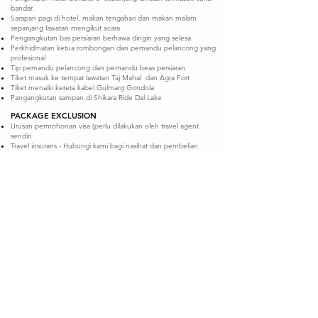
bandar.
Sarapan pagi di hotel, makan tengahari dan makan malam
sepanjang lawatan mengikut acara
Pengangkutan bas persiaran berhawa dingin yang selesa
Perkhidmatan ketua rombongan dan pemandu pelancong yang
profesional
Tip pemandu pelancong dan pemandu beas persiaran
Tiket masuk ke tempat lawatan Taj Mahal dan Agra Fort
Tiket menaiki kereta kabel Gulmarg Gondola
Pangangkutan sampan di Shikara Ride Dal Lake
PACKAGE EXCLUSION
Urusan permohonan visa (perlu dilakukan oleh travel agent
sendiri
Travel insurans - Hubungi kami bagi nasihat dan pembelian
premium insurans yang sesuai
Surcaj tambahan ketika wakyu perayaan, puncak dan cuti
sekolah​
Servis tambahan di hotel seperti snek, mini bar, dobi dan porter
Makan minum, tiket masuk lawatan selain dari yang dinyatakan
Bayaran tambahan lebihan had bagasi penerbangan
Perkara lain selain dari yang dinyatakan aturcara dan pakej
termasuk​​
DEPARTURE DATES :
14/4/2026 - 20/4/2026 - 24/4/2026 - 1/5/2026 - 11/5/2026 -
29/5/2026 - 31/9/2026
KAMI BERSEDIA MEMBANTU ANDA
Percutian anda bermula dengan pilihan yang tepat.