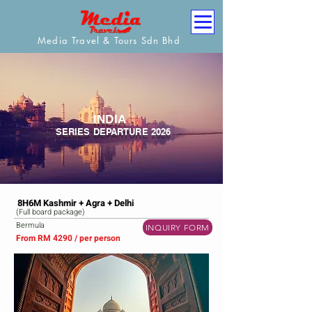
Media Travel & Tours Sdn Bhd
INDIA
SERIES DEPARTURE 2026
8H6M Kashmir + Agra + Delhi
(Full board package)
Bermula
INQUIRY FORM
From RM 4290 / per person