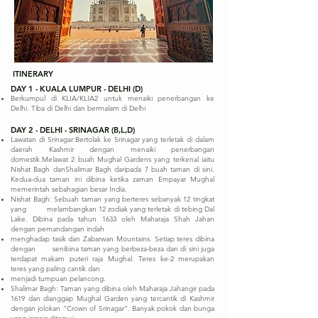
ITINERARY
DAY 1 - KUALA LUMPUR - DELHI (D)
Berkumpul di KLIA/KLIA2 untuk menaiki penerbangan ke
Delhi. Tiba di Delhi dan bermalam di Delhi
DAY 2 - DELHI - SRINAGAR (B,L,D)
Lawatan di Srinagar:Bertolak ke Srinagar yang terletak di dalam
daerah Kashmir dengan menaiki penerbangan
domestik.Melawat 2 buah Mughal Gardens yang terkenal iaitu
Nishat Bagh danShalimar Bagh daripada 7 buah taman di sini.
Kedua-dua taman ini dibina ketika zaman Empayar Mughal
memerintah sebahagian besar India.
Nishat Bagh: Sebuah taman yang berteres sebanyak 12 tingkat
yang melambangkan 12 zodiak yang terletak di tebing Dal
Lake. Dibina pada tahun 1633 oleh Maharaja Shah Jahan
dengan pemandangan indah
menghadap tasik dan Zabarwan Mountains. Setiap teres dibina
dengan senibina taman yang berbeza-beza dan di sini juga
terdapat makam puteri raja Mughal. Teres ke-2 merupakan
teres yang paling cantik dan
menjadi tumpuan pelancong.
Shalimar Bagh: Taman yang dibina oleh Maharaja Jahangir pada
1619 dan dianggap Mughal Garden yang tercantik di Kashmir
dengan jolokan “Crown of Srinagar”. Banyak pokok dan bunga