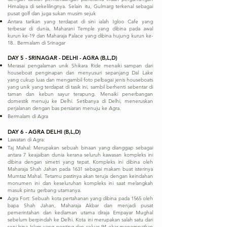
Himalaya di sekelilingnya. Selain itu, Gulmarg terkenal sebagai
pusat golf dan juga sukan musim sejuk
Antara tarikan yang terdapat di sini ialah Igloo Cafe yang
terbesar di dunia, Maharani Temple yang dibina pada awal
kurun ke-19 dan Maharaja Palace yang dibina hujung kurun ke-
18.. Bermalam di Srinagar
DAY 5 - SRINAGAR - DELHI - AGRA (B,L,D)
Merasai pengalaman unik Shikara Ride menaiki sampan dari
houseboat penginapan dan menyusuri sepanjang Dal Lake
yang cukup luas dan mengambil foto pelbagai jenis houseboats
yang unik yang terdapat di tasik ini, sambil berhenti sebentar di
taman dan kebun sayur terapung. Menaiki penerbangan
domestik menuju ke Delhi. Setibanya di Delhi, meneruskan
perjalanan dengan bas persiaran menuju ke Agra.
Bermalam di Agra
DAY 6 - AGRA DELHI (B,L,D)
Lawatan di Agra:
Taj Mahal: Merupakan sebuah binaan yang dianggap sebagai
antara 7 keajaiban dunia kerana seluruh kawasan kompleks ini
dibina dengan simetri yang tepat. Kompleks ini dibina oleh
Maharaja Shah Jahan pada 1631 sebagai makam buat isterinya
Mumtaz Mahal. Tetamu pastinya akan teruja dengan keindahan
monumen ini dan keseluruhan kompleks ini saat melangkah
masuk pintu gerbang utamanya.
Agra Fort: Sebuah kota pertahanan yang dibina pada 1565 oleh
bapa Shah Jahan, Maharaja Akbar dan menjadi pusat
pemerintahan dan kediaman utama diraja Empayar Mughal
sebelum berpindah ke Delhi. Kota ini merupakan salah satu dari
seni bina Islam yang penting dan seluas 94 ekar menempatkan