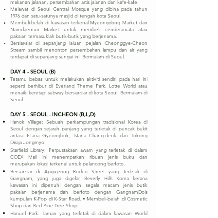
makanan jalanan, persembahan artis jalanan dan kafe-kafe.
Melawat di Seoul Central Mosque yang dibina pada tahun
1976 dan satu-satunya masjid di tengah kota Seoul.
Membeli-belah di kawasan terkenal Myeongdong Market dan
Namdaemun Market untuk membeli cenderamata atau
pakaian termasuklah butik-butik yang berjenama.
Bersiar-siar di sepanjang laluan pejalan Cheonggye-Cheon
Stream sambil menonton persembahan lampu dan air yang
terdapat di sepanjang sungai ini. Bermalam di Seoul.
DAY 4 - SEOUL (B)
Tetamu bebas untuk melakukan aktiviti sendiri pada hari ini
seperti berhibur di Everland Theme Park, Lotte World atau
menaiki keretapi subway bersiar-siar di kota Seoul. Bermalam di
Seoul
DAY 5 - SEOUL - INCHEON (B,L,D)
Hanok Village: Sebuah perkampungan tradisional Korea di
Seoul dengan sejarah panjang yang terletak di puncak bukit
antara Istana Gyeongbok, Istana Chang-deok dan Tokong
Diraja Jongmyo.
Starfield Library: Perpustakaan awam yang terletak di dalam
COEX Mall ini menempatkan ribuan jenis buku dan
merupakan lokasi terkenal untuk pelancong berfoto.
Bersiar-siar di Apgujeong Rodeo Street yang terletak di
Gangnam, yang juga digelar Beverly Hills Korea kerana
kawasan ini dipenuhi dengan segala macam jenis butik
pakaian berjenama dan berfoto dengan GangnamDols
kumpulan K-Pop di K-Star Road. • Membeli-belah di Cosmetic
Shop dan Red Pine Tree Shop.
Hanuel Park: Taman yang terletak di dalam kawasan World