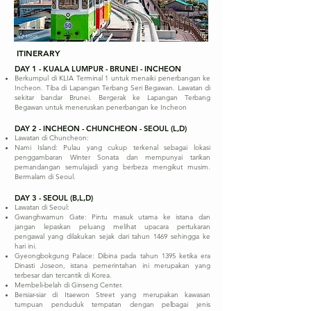
ITINERARY
DAY 1 - KUALA LUMPUR - BRUNEI - INCHEON
Berkumpul di KLIA Terminal 1 untuk menaiki penerbangan ke
Incheon. Tiba di Lapangan Terbang Seri Begawan. Lawatan di
sekitar bandar Brunei. Bergerak ke Lapangan Terbang
Begawan untuk meneruskan penerbangan ke Incheon
DAY 2 - INCHEON - CHUNCHEON - SEOUL (L,D)
Lawatan di Chuncheon:
Nami Island: Pulau yang cukup terkenal sebagai lokasi
penggambaran Winter Sonata dan mempunyai tarikan
pemandangan semulajadi yang berbeza mengikut musim.
Bermalam di Seoul.
DAY 3 - SEOUL (B,L,D)
Lawatan di Seoul:
Gwanghwamun Gate: Pintu masuk utama ke istana dan
jangan lepaskan peluang melihat upacara pertukaran
pengawal yang dilakukan sejak dari tahun 1469 sehingga ke
hari ini.
Gyeongbokgung Palace: Dibina pada tahun 1395 ketika era
Dinasti Joseon, istana pemerintahan ini merupakan yang
terbesar dan tercantik di Korea.
Membeli-belah di Ginseng Center.
Bersiar-siar di Itaewon Street yang merupakan kawasan
tumpuan penduduk tempatan dengan pelbagai jenis