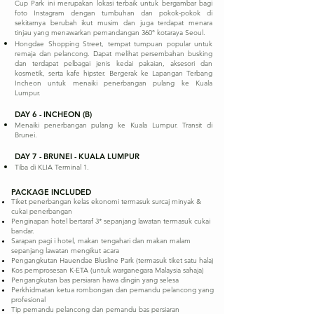
Cup Park ini merupakan lokasi terbaik untuk bergambar bagi
foto Instagram dengan tumbuhan dan pokok-pokok di
sekitarnya berubah ikut musim dan juga terdapat menara
tinjau yang menawarkan pemandangan 360° kotaraya Seoul.
Hongdae Shopping Street, tempat tumpuan popular untuk
remaja dan pelancong. Dapat melihat persembahan busking
dan terdapat pelbagai jenis kedai pakaian, aksesori dan
kosmetik, serta kafe hipster. Bergerak ke Lapangan Terbang
Incheon untuk menaiki penerbangan pulang ke Kuala
Lumpur.
DAY 6 - INCHEON (B)
Menaiki penerbangan pulang ke Kuala Lumpur. Transit di
Brunei.
DAY 7 - BRUNEI - KUALA LUMPUR
Tiba di KLIA Terminal 1.
PACKAGE INCLUDED
Tiket penerbangan kelas ekonomi termasuk surcaj minyak &
cukai penerbangan
Penginapan hotel bertaraf 3* sepanjang lawatan termasuk cukai
bandar.
Sarapan pagi i hotel, makan tengahari dan makan malam
sepanjang lawatan mengikut acara
Pengangkutan Hauendae Blusline Park (termasuk tiket satu hala)
Kos pemprosesan K-ETA (untuk warganegara Malaysia sahaja)
Pengangkutan bas persiaran hawa dingin yang selesa
Perkhidmatan ketua rombongan dan pemandu pelancong yang
profesional
Tip pemandu pelancong dan pemandu bas persiaran