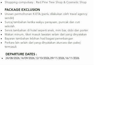
Shopping compulsary : Red Pine Tree Shop & Cosmetic Shop
PACKAGE EXCLUSION
Urusan permohonan K-ETA (perlu dilakukan oleh travel agency
sendiri)
Surcaj tambahan ketika wakyu perayaan, puncak dan cuti
sekolah​
Servis tambahan di hotel seperti snek, mini bar, dobi dan porter
Makan minum, tiket masuk lawatan selain dari yang dinyatakan
Bayaran tambahan lebihan had bagasi penerbangan
Perkara lain selain dari yang dinyatakan aturcara dan pakej
termasuk
DEPARTURE DATES :
24/08/2026,14/09/2026,12/10/2026,09/11/2026,16/11/2026
KAMI BERSEDIA MEMBANTU ANDA
Percutian anda bermula dengan pilihan yang tepat.
Hubungi kami hari ini dan biarkan kami bantu anda
merancang perjalanan yang penuh makna dan memori
indah
Cik Salina
Tour Consul
ta
nt Exec
HUBUNGI KAMI
Cik Fizah
Tour Consult
ant
Exec