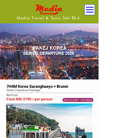
Media Travel & Tours Sdn Bhd
PAKEJ KOREA
SERIES DEPARTURE 2026
7H4M Korea Saranghaeyo + Brunei
Series Departure Package
Bermula
From RM 3790 / per person
INQUIRY FORM