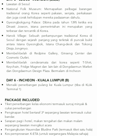
Lawatan di Seoul:
National Folk Museum: Memaparkan pelbagai barangan
tradisional orang Korea seperti pakaian, senjata, perkakasan
dan juga corak kehidupan mereka padazaman dahulu.
Gyeongbokgung Palace: Dibina pada tahun 1395 ketika era
Dinasti Joseon, istana pemerintahan ini merupakan yang
terbesar dan tercantik di Korea.
Hanok Village: Sebuah perkampungan tradisional Korea di
Seoul dengan sejarah panjang yang terletak di puncak bukit
antara Istana Gyeongbok, Istana Chang-deok dan Tokong
Diraja Jongmyo.
Membeli-belah di Redpine Gallery, Ginseng Center dan
Cosmetic Outlet.
Membeli-belah cenderamata dari korea seperti T-Shirt,
Keychain, Fridge Magnet dan lain-lain di Dongdaemun Market
dan Dongdaemun Design Plaza. Bermalam di Incheon
DAY 6 - INCHEON - KUALA LUMPUR (B)
Menaiki penerbangan pulang ke Kuala Lumpur (tiba di KLIA
Terminal 1)
PACKAGE INCLUDED
Tiket penerbangan kelas ekonomi termasuk surcaj minyak &
cukai penerbangan
Penginapan hotel bertaraf 3* sepanjang lawatan termasuk cukai
bandar.
Sarapan pagi i hotel, makan tengahari dan makan malam
sepanjang lawatan mengikut acara
Pengangkutan Hauendae Blusline Park (termasuk tiket satu hala)
Kos pemprosesan K-ETA (untuk warganegara Malaysia sahaja)