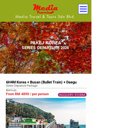
Media Travel & Tours Sdn Bhd
PAKEJ KOREA
SERIES DEPARTURE 2026
6H4M Korea + Busan (Bullet Train) + Daegu
Series Departure Package
Bermula
From RM 4890 / per person
INQUIRY FORM