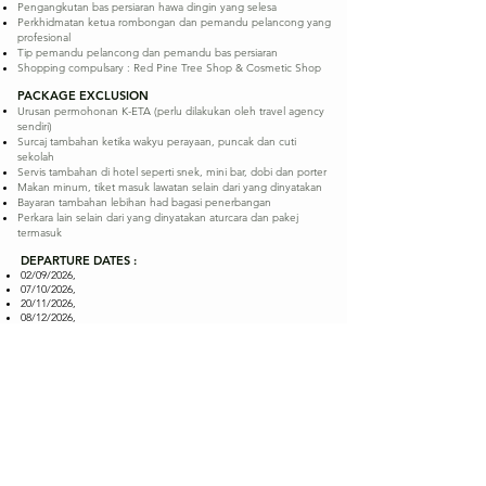
Pengangkutan bas persiaran hawa dingin yang selesa
Perkhidmatan ketua rombongan dan pemandu pelancong yang
profesional
Tip pemandu pelancong dan pemandu bas persiaran
Shopping compulsary : Red Pine Tree Shop & Cosmetic Shop
PACKAGE EXCLUSION
Urusan permohonan K-ETA (perlu dilakukan oleh travel agency
sendiri)
Surcaj tambahan ketika wakyu perayaan, puncak dan cuti
sekolah​
Servis tambahan di hotel seperti snek, mini bar, dobi dan porter
Makan minum, tiket masuk lawatan selain dari yang dinyatakan
Bayaran tambahan lebihan had bagasi penerbangan
Perkara lain selain dari yang dinyatakan aturcara dan pakej
termasuk
DEPARTURE DATES :
02/09/2026,
07/10/2026,
20/11/2026,
08/12/2026,
05/01/2027
KAMI BERSEDIA MEMBANTU ANDA
Percutian anda bermula dengan pilihan yang tepat.
Hubungi kami hari ini dan biarkan kami bantu anda
merancang perjalanan yang penuh makna dan memori
indah