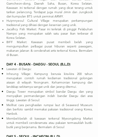
Gamcheon-dong, Daerah Saha, Busan, Korea Selatan.
Kawasan ini terkenal dengan rumah yang dicat terang untuk
tarikan pelancong. Terdapat juga mural Jimin dan Jungkook
dari kumpulan BTS untuk peminat ARMY.
Huiynnyeoul Cultural Village merupakan perkampungan
tradisional yang dihiasi dengan kesenian yang unik.
Jacalhcy Fish Market: Pasar ini terletak di pinggir Pelabuhan
Nampo yang merupakan salah satu pasar ikan terbesar di
Korea Selatan.
BIFF Market: Kawasan pusat membeli belah yang
mengumpulkan pelbagai pusat hiburan seperti pawagam,
makanan jalanan & cenderahati artis terkenal Korea. Bermalam
di Busan.
DAY 4 - BUSAN - DAEGU - SEOUL (B,L,D)
Lawatan di Daegu:
Inheung Village: Kampung berusia kira-kira 200 tahun
merupakan contoh rumah kediaman tradisional golongan
atasan di wilayah Yeongnam. Keharmonian kampung dan
landskap sekitarnya sangat unik dan jarang ditemui.
Daegu Tower merupakan simbol bandar Daegu dan yang
menyajikan permandangan indah bandar Daegu dari aras
tinggi. Lawatan di Seoul:
Melihat cara penghasilan rumpai laut di Seaweed Museum
dan berfoto sambil memakai pakaian tradisional orang Korea,
Hanbok.
Membeli-belah di kawasan terkenal Myeongdong Market
untuk membeli cenderamata atau pakaian termasuklah butik-
butik yang berjenama. Bermalam di Seoul
DAY 5 - SEOUL - INCHEON (B,L,D)