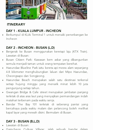
ITINERARY
DAY 1 - KUALA LUMPUR - INCHEON
Berkumpul di KLIA Terminal 1 untuk menaiki penerbangan ke
Incheon
DAY 2 - INCHEON - BUSAN (L,D)
Bergerak ke Busan menggunakan keretapi laju (KTX Train).
Lawatan di Busan:
Busan Citizen Park: Kawasan kem askar yang dibangunkan
semula menjadi taman untuk orang tempatan berehat.
Haeundae Blueline Park iaitu kereta api mesra alam sepanjang
4.8 kilometer menghubungkan laluan dari Mipo Haeundae,
Cheongsapo dan Songjeong.
Haeundae Beach merupakan salah satu destinasi terkenal
setiap hujung minggu yang menarik minat lebih 10 juta
pengunjung setiap tahun.
Gwangan Bridge & Cafe street merupakan jambatan panjang
terletak di atas aras laut yang menyajikan permandangan indah
matahari terbenam pada waktu senja.
Bandar The Bay 101 terletak di seberang pantai yang
bercahaya pada waktu malam dan pelancong boleh melihat
kapal layar yang mewah disini. Bermalam di Busan.
DAY 3 - BUSAN (B,L,D)
Lawatan di Busan:
Gamcheon Culture Village: ialah sebuah bandar dalam